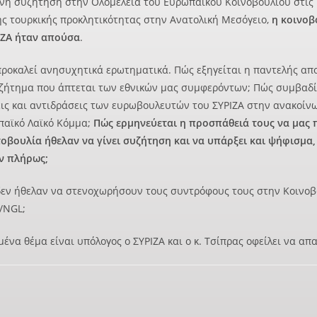
νή συζήτηση στην Ολομέλεια του Ευρωπαϊκού Κοινοβουλίου στις Β
ης τουρκικής προκλητικότητας στην Ανατολική Μεσόγειο,
η κοινοβ
ΙΖΑ ήταν απούσα
.
ροκαλεί ανησυχητικά ερωτηματικά. Πώς εξηγείται η παντελής απ
 ζήτημα που άπτεται των εθνικών μας συμφερόντων; Πώς συμβαδίζ
ις και αντιδράσεις των ευρωβουλευτών του ΣΥΡΙΖΑ στην ανακοίν
παϊκό Λαϊκό Κόμμα;
Πώς ερμηνεύεται η προσπάθειά τους να μας π
οβουλία ήθελαν να γίνει συζήτηση και να υπάρξει και ψήφισμα, 
ν πλήρως;
δεν ήθελαν να στενοχωρήσουν τους συντρόφους τους στην Κοινοβ
/NGL;
μένα θέμα είναι υπόλογος ο ΣΥΡΙΖΑ και ο κ. Τσίπρας οφείλει να απ