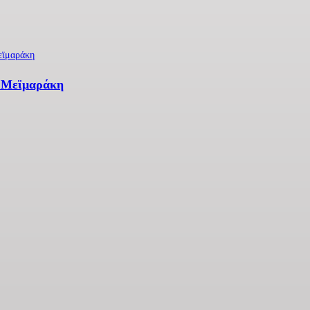
η Μεϊμαράκη