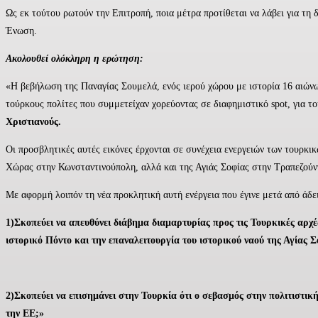
Ως εκ τούτου ρωτούν την Επιτροπή, ποια μέτρα προτίθεται να λάβει για τ
Ένωση.
Ακολουθεί ολόκληρη η ερώτηση:
«Η βεβήλωση της Παναγίας Σουμελά, ενός ιερού χώρου με ιστορία 16 αιών
τούρκους πολίτες που συμμετείχαν χορεύοντας σε διαφημιστικό spot, για τ
Χριστιανούς.
Οι προσβλητικές αυτές εικόνες έρχονται σε συνέχεια ενεργειών των τουρκι
Χώρας στην Κωνσταντινούπολη, αλλά και της Αγιάς Σοφίας στην Τραπεζούν
Με αφορμή λοιπόν τη νέα προκλητική αυτή ενέργεια που έγινε μετά από άδ
1)Σκοπεύει να απευθύνει διάβημα διαμαρτυρίας προς τις Τουρκικές αρχέ
ιστορικό Πόντο και την επαναλειτουργία του ιστορικού ναού της Αγίας 
2)Σκοπεύει να επισημάνει στην Τουρκία ότι ο σεβασμός στην πολιτιστι
την ΕΕ;»