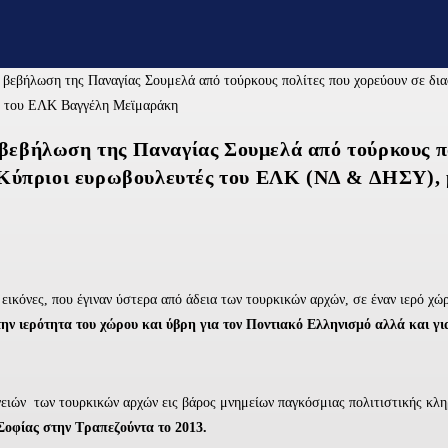
εβήλωση της Παναγίας Σουμελά από τούρκους πολ
ι Κύπριοι ευρωβουλευτές του ΕΛΚ (ΝΔ & ΔΗΣΥ),
 εικόνες, που έγιναν ύστερα από άδεια των τουρκικών αρχών, σε έναν ιερό χώ
την ιερότητα του χώρου και ύβρη για τον Ποντιακό Ελληνισμό αλλά και γ
ργειών των τουρκικών αρχών εις βάρος μνημείων παγκόσμιας πολιτιστικής κλ
Σοφίας στην Τραπεζούντα το 2013.