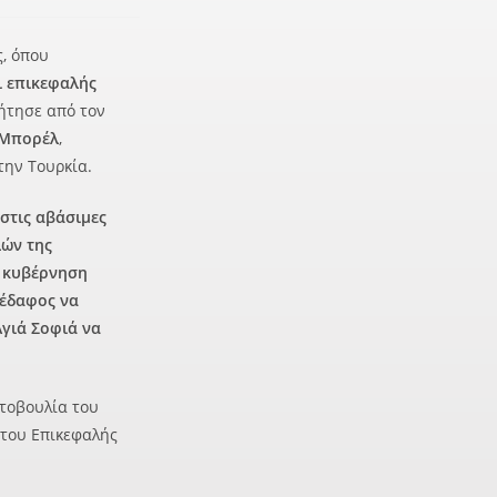
, όπου
ι επικεφαλής
ζήτησε από τον
 Μπορέλ
,
την Τουρκία.
στις αβάσιμες
λών της
ν κυβέρνηση
 έδαφος να
Αγιά Σοφιά να
ωτοβουλία του
 του Επικεφαλής