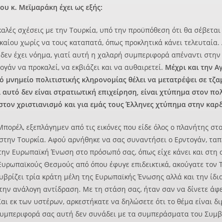
υ κ. Μεϊμαράκη έχει ως εξής:
καλές σχέσεις με την Τουρκία, υπό την προϋπόθεση ότι θα σέβεται
καίου χωρίς να τους καταπατά, όπως προκλητικά κάνει τελευταία. 
 δεν έχει νόημα, γιατί αυτή η χαλαρή συμπεριφορά απέναντι στην 
γάν να προκαλεί, να εκβιάζει και να αυθαιρετεί.
Μέχρι και την Αγ
 μνημείο πολιτιστικής κληρονομίας θέλει να μετατρέψει σε τζα
ι αυτό δεν είναι στρατιωτική επιχείρηση, είναι χτύπημα στον πο
στον χριστιανισμό και για εμάς τους Έλληνες χτύπημα στην καρδ
. Μπορέλ, εξεπλάγημεν από τις εικόνες που είδε όλος ο πλανήτης στ
στην Τουρκία. Αφού αρνήθηκε να σας συναντήσει ο Ερντογάν, ταπ
την Ευρωπαϊκή Ένωση στο πρόσωπό σας, όπως είχε κάνει και στη
Ευρωπαϊκούς Θεσμούς από όπου έφυγε επιδεικτικά, ακούγατε τον 
υβρίζει τρία κράτη μέλη της Ευρωπαϊκής Ένωσης αλλά και την ίδ
 την ανάλογη αντίδραση. Με τη στάση σας, ήταν σαν να δίνετε ά
αι εκ των υστέρων, αρκεστήκατε να δηλώσετε ότι το θέμα είναι δι
συμπεριφορά σας αυτή δεν συνάδει με τα συμπεράσματα του Συμ