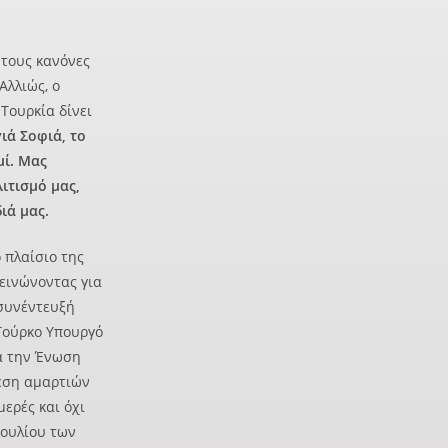
 τους κανόνες
Αλλιώς, ο
Τουρκία δίνει
ιά Σοφιά, το
μί. Μας
λιτισμό μας,
ιά μας.
ο πλαίσιο της
εινώνοντας για
 συνέντευξή
Τούρκο Υπουργό
ια την Ένωση
φεση αμαρτιών
μερές και όχι
βουλίου των