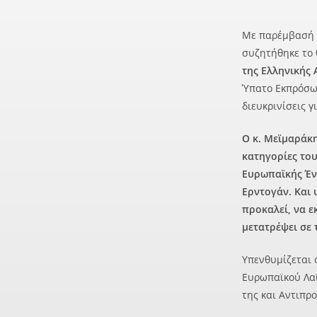
Με παρέμβασή τ
συζητήθηκε το 
της Ελληνικής
Ύπατο Εκπρόσωπ
διευκρινίσεις 
Ο κ. Μεϊμαράκη
κατηγορίες το
Ευρωπαϊκής Έν
Ερντογάν. Και 
προκαλεί, να ε
μετατρέψει σε 
Υπενθυμίζεται 
Ευρωπαϊκού Λαϊ
της και Αντιπρ