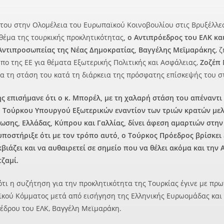
published:
category:
ου στην Ολομέλεια του Ευρωπαϊκού Κοινοβουλίου στις Βρυξέλλες
θέμα της τουρκικής προκλητικότητας
, ο Αντιπρόεδρος του ΕΛΚ κα
 Αντιπροσωπείας της Νέας Δημοκρατίας, Βαγγέλης Μεϊμαράκης
, 
ο της ΕΕ για θέματα Εξωτερικής Πολιτικής και Ασφάλειας,
Ζοζέπ
για τη στάση του κατά τη διάρκεια της πρόσφατης επίσκεψής του σ
ς επισήμανε ότι ο κ. Μπορέλ, με τη χαλαρή στάση του απέναντι 
υ Τούρκου Υπουργού Εξωτερικών εναντίον των τριών κρατών με
ωσης, Ελλάδας, Κύπρου και Γαλλίας, δίνει άφεση αμαρτιών στη
υποστήριξε ότι με τον τρόπο αυτό, ο Τούρκος Πρόεδρος βρίσκει
κβιάζει και να αυθαιρετεί σε σημείο που να θέλει ακόμα και την 
τζαμί.
ότι η συζήτηση για την προκλητικότητα της Τουρκίας έγινε με πρ
κού Κόμματος μετά από εισήγηση της Ελληνικής Ευρωομάδας και
οέδρου του ΕΛΚ, Βαγγέλη Μεϊμαράκη.