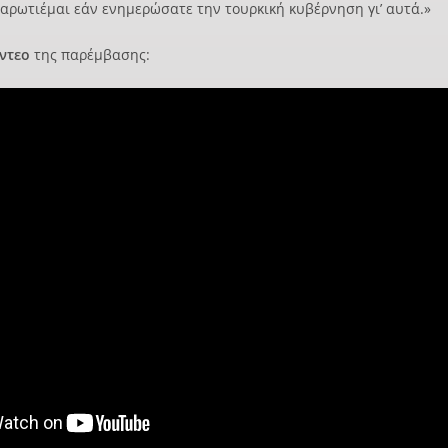
αρωτιέμαι εάν ενημερώσατε την τουρκική κυβέρνηση γι’ αυτά.»
ντεο
της παρέμβασης: