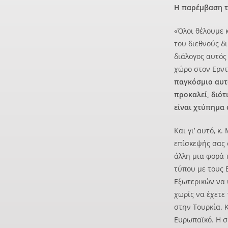
Η παρέμβαση το
«Όλοι θέλουμε 
του διεθνούς δι
διάλογος αυτός
χώρο στον Ερντο
παγκόσμιο αυτό
προκαλεί, διότ
είναι χτύπημα 
Και γι’ αυτό, κ
επίσκεψής σας 
άλλη μια φορά 
τύπου με τους 
Εξωτερικών να 
χωρίς να έχετε
στην Τουρκία. Κ
Ευρωπαϊκό. Η 